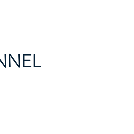
onsulting
Projets
Contact
NNEL