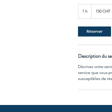
150
francs
1 h
1
150 CHF
suisses
Réserver
Description du se
Décrivez votre serv
service que vous pr
susceptibles de rés